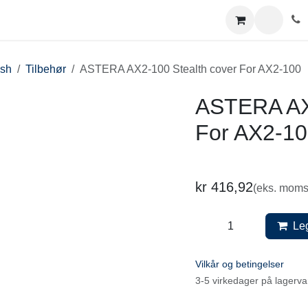
ash
Tilbehør
ASTERA AX2-100 Stealth cover For AX2-100
ASTERA AX2
For AX2-1
kr
416,92
(eks. mom
Leg
Vilkår og betingelser
3-5 virkedager på lagerv