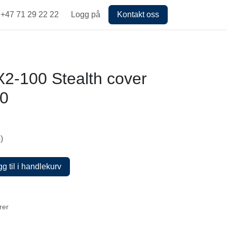
+47 71 29 22 22
Logg på
Kontakt oss
-100 Stealth cover
00
s)
g til i handlekurv
arer