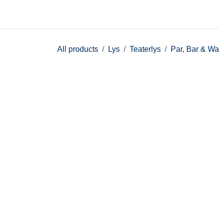
Skip to Content
Nettbutikk
Hjem
All products
Lys
Teaterlys
Par, Bar & W